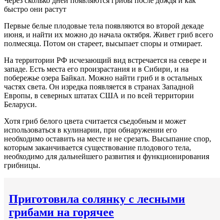
Через сколько дней появляются грибы после дождя и как
быстро они растут
Первые белые плодовые тела появляются во второй декаде
июня, и найти их можно до начала октября. Живет гриб всего
полмесяца. Потом он стареет, высыпает споры и отмирает.
На территории РФ исчезающий вид встречается на севере и
западе. Есть места его произрастания и в Сибири, и на
побережье озера Байкал. Можно найти гриб и в остальных
частях света. Он изредка появляется в странах Западной
Европы, в северных штатах США и по всей территории
Беларуси.
Хотя гриб белого цвета считается съедобным и может
использоваться в кулинарии, при обнаружении его
необходимо оставить на месте и не срезать. Высыпание спор,
которым заканчивается существование плодового тела,
необходимо для дальнейшего развития и функционирования
грибницы.
Приготовила солянку с лесными
грибами на горячее