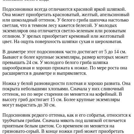
Подосиновики всегда отличаются красивой яркой шляпкой.
Она может приобретать красноватый, желтый, апельсиновый
или шоколадный оттенок. У белого гриба шапочка настолько
светлая, что в темном лесу кажется белесой. У молодых
экземпляров она отличается светло-зеленым или розоватым
отливом. У зрелых приобретает кремовый или желтоватый
цвет. На ощупь поверхность шляпки сухая и шероховатая.
В диаметре этот подосиновик часто достигает от 5 до 14 см.
Бывают и более крупные экземпляры, размер которых может
превышать 24 см. У молодого белого гриба шляпка
шарообразная и хорошо прижата к ножке. По мере роста она
расширяется в диаметре и выпрямляется.
Ножка у белой разновидности плотная и хорошо развита. Она
покрыта небольшими хлопьями. Сначала у них сливочный
оттенок, но по мере старения он меняется на кофейный. В
высоту гриб достигает 15 см. Более крупные экземпляры
могут вырастать до 30 см.
Подосиновик редкого оттенка, как и его собратья, относится к
трубчатым грибам. Сначала мякоть под шляпкой отличается
приятным белым цветом. Со временем он меняется на
грязновато-серый. В конце ножки гриб может приобретать