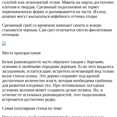
голубой или зеленоватый отлив. Мякоть на ощупь достаточно
плотная и твердая. Срезанный подосиновик не теряет
первоначальную форму и разламывается на части. Из-под
шляпки могут высыпаться кофейного оттенка споры.
Срезанный гриб со временем начинает синеть и вскоре
становится черным. Сам срез отличается светло-фиолетовым
оттенком.
Места произрастания
Белые разновидности часто образуют тандем с березами,
осинами и хвойными породами деревьев. Если лето выдалось
засушливым, остается шанс встретить исчезающий вид только
возле ствола осины. Это дерево сохраняет под кроной
достаточное количество влаги, которая необходима грибнице
для развития плодовых тел. При оптимальных погодных
условиях колония может создавать целые поляны. Но, в
отличие от остальных разновидностей, этот подосиновик
встречается достаточно редко.
Самая популярная статья по теме: